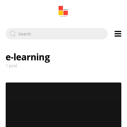
Search
for:
e-learning
1 post