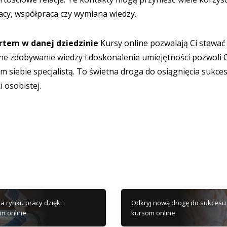
acy, współpraca czy wymiana wiedzy.
ertem w danej dziedzinie
Kursy online pozwalają Ci stawać
ne zdobywanie wiedzy i doskonalenie umiejętności pozwoli Ci
siebie specjalistą. To świetna droga do osiągnięcia sukc
 osobistej.
 rynku pracy dzięki
Odkryj nową drogę do sukcesu
m online
kursom online