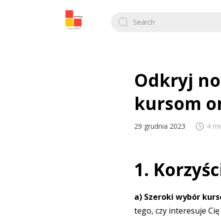
Search
for:
Odkryj no
kursom o
29 grudnia 2023
4 mi
1. Korzyśc
a) Szeroki wybór kur
tego, czy interesuje C