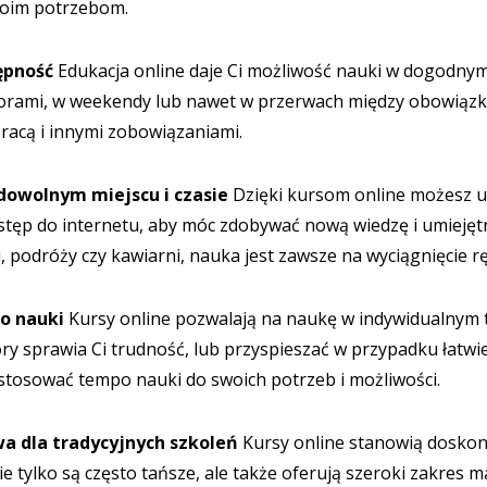
woim potrzebom.
tępność
Edukacja online daje Ci możliwość nauki w dogodnym 
orami, w weekendy lub nawet w przerwach między obowiązka
pracą i innymi zobowiązaniami.
 dowolnym miejscu i czasie
Dzięki kursom online możesz u
stęp do internetu, aby móc zdobywać nową wiedzę i umiejętn
, podróży czy kawiarni, nauka jest zawsze na wyciągnięcie rę
o nauki
Kursy online pozwalają na naukę w indywidualnym
ry sprawia Ci trudność, lub przyspieszać w przypadku łatwi
tosować tempo nauki do swoich potrzeb i możliwości.
wa dla tradycyjnych szkoleń
Kursy online stanowią doskona
ie tylko są często tańsze, ale także oferują szeroki zakres 