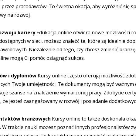
 przez pracodawców. To świetna okazja, aby wyróżnić się sp
owy na rozwój.
ozwoju kariery
Edukacja online otwiera nowe możliwości ro
ostępnych w sieci, możesz znaleźć te, które są idealnie d
zawodowych. Niezależnie od tego, czy chcesz zmienić branż
nline mogą Ci pomóc osiągnąć sukces.
atów i dyplomów
Kursy online często oferują możliwość zdoby
cych Twoje umiejętności. Te dokumenty mogą być ważnym
oje szanse na znalezienie wymarzonej pracy. Zdobycie cert
że jesteś zaangażowany w rozwój i posiadanie dodatkowych 
ontaktów branżowych
Kursy online to także doskonała okaz
 W trakcie nauki możesz poznać innych profesjonalistów z
rtościowe relacje. Te kontakty mogą przynieść wiele korzyści