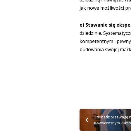
jak nowe możliwości pr
e) Stawanie się eksp
dziedzinie. Systematycz
kompetentnym i pewnym 
budowania swojej marki
Zdobądź przewagę na
nowoczesnym kurso