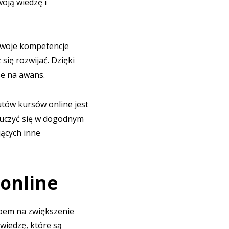
oją wiedzę i
swoje kompetencje
ię rozwijać. Dzięki
se na awans.
tów kursów online jest
 uczyć się w dogodnym
jących inne
 online
bem na zwiększenie
wiedzę, które są