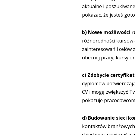
aktualne i poszukiwane
pokazać, że jesteś got
b) Nowe możliwości r
różnorodności kursów d
zainteresowań i celów 
obecnej pracy, kursy o
c) Zdobycie certyfik
dyplomów potwierdzają
CV i mogą zwiększyć Tw
pokazuje pracodawcom, 
d) Budowanie sieci k
kontaktów branżowych.
dziedziną i nawiązać wa