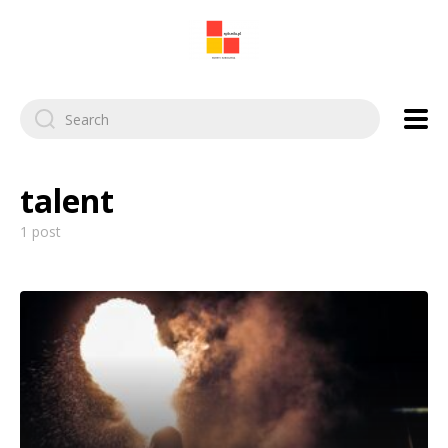
Search
for:
talent
1 post