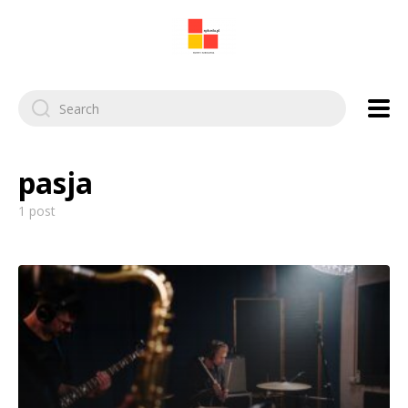
Search
for:
pasja
1 post