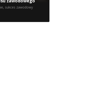
esu zawodowego
ie
,
sukces zawodowy