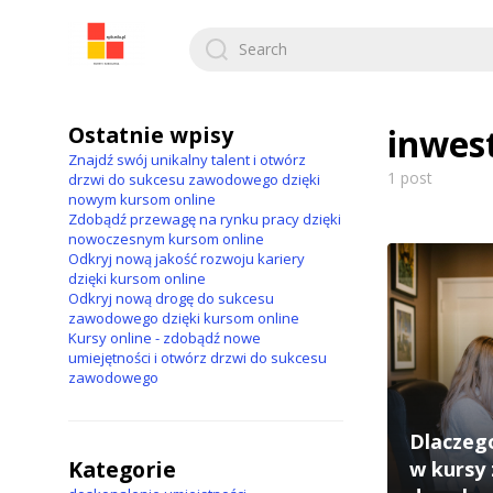
Search
for:
Ostatnie wpisy
inwes
Znajdź swój unikalny talent i otwórz
1 post
drzwi do sukcesu zawodowego dzięki
nowym kursom online
Zdobądź przewagę na rynku pracy dzięki
nowoczesnym kursom online
Odkryj nową jakość rozwoju kariery
dzięki kursom online
Odkryj nową drogę do sukcesu
zawodowego dzięki kursom online
Kursy online - zdobądź nowe
umiejętności i otwórz drzwi do sukcesu
zawodowego
Dlaczeg
Kategorie
w kursy