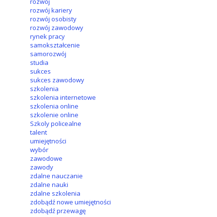
rozwój
rozwój kariery
rozwój osobisty
rozwój zawodowy
rynek pracy
samokształcenie
samorozwój
studia
sukces
sukces zawodowy
szkolenia
szkolenia internetowe
szkolenia online
szkolenie online
Szkoly policealne
talent
umiejętności
wybór
zawodowe
zawody
zdalne nauczanie
zdalne nauki
zdalne szkolenia
zdobądź nowe umiejętności
zdobądź przewagę