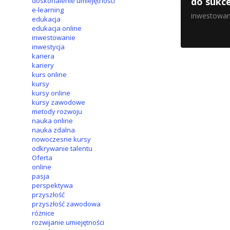
do sukc
doskonalenie umiejętności
e-learning
inwestowan
edukacja
edukacja online
inwestowanie
inwestycja
kariera
kariery
kurs online
kursy
kursy online
kursy zawodowe
metody rozwoju
nauka online
nauka zdalna
nowoczesne kursy
odkrywanie talentu
Oferta
online
pasja
perspektywa
przyszłość
przyszłość zawodowa
różnice
rozwijanie umiejętności