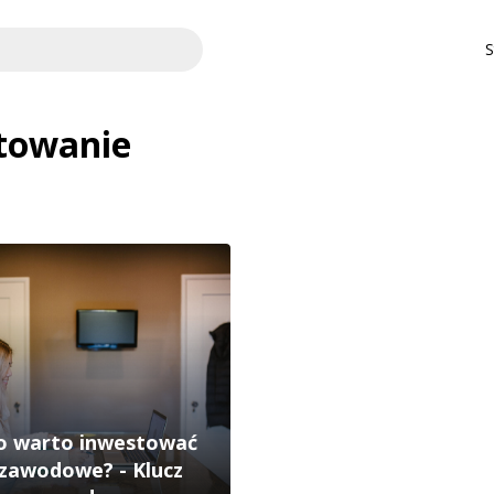
S
towanie
o warto inwestować
 zawodowe? - Klucz