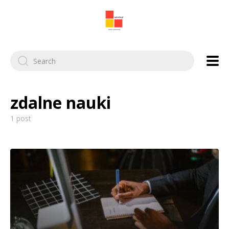
Search
for:
zdalne nauki
1 post