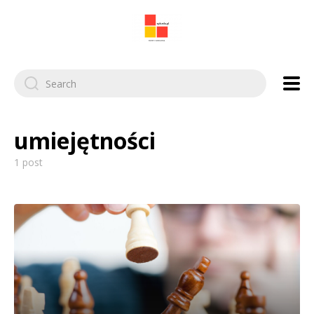
Search
for:
umiejętności
1 post