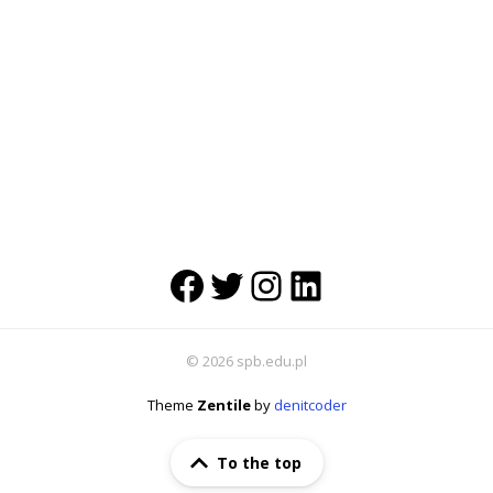
Facebook
Twitter
Instagram
LinkedIn
© 2026 spb.edu.pl
Theme
Zentile
by
denitcoder
To the top