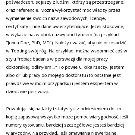
poświadczeń, sojuszy z ludźmi, którzy są przestrzegane,
oraz referencje. Można wykorzystać moc władzy przez
wymienienie swoich nazw zawodowych, licencje,
certyfikaty i inne dane uwierzytelniające. Jeżeli stosowne,
w wykazie nazw obok nazwy pod tytułem (na przykład
"Johna Doe, PhD, MD"). Należy uważać, aby nie przesadzić
w Tooting swój róg. Na przykład, można wspomnieć coś w
stylu "robiąc badania w perswazji dla mojej pracy
doktorskiej, odkryłem ..." To powie Ci kilka rzeczy, jestem
albo dr lub pracy do mojego doktoratu (to ostatnie jest
prawdziwe w moim przypadku) i jestem ekspertem w
dziedzinie perswazji.
Powołując się na fakty i statystyki z odniesieniem do ich
kopię zapasową wszystko może pomóc wiarygodność. Jeśli
numery cytowaniu, bardziej szczegółowe jesteś bardziej
wiarygodny. Na przykład, jeśli omawiania niewerbalne