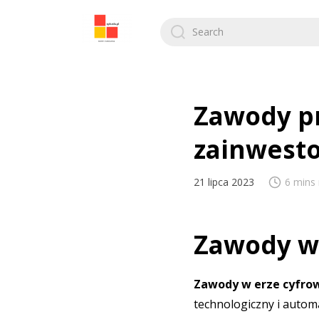
Search
for:
Zawody pr
zainwest
21 lipca 2023
6 mins
Zawody w 
Zawody w erze cyfro
technologiczny i autom