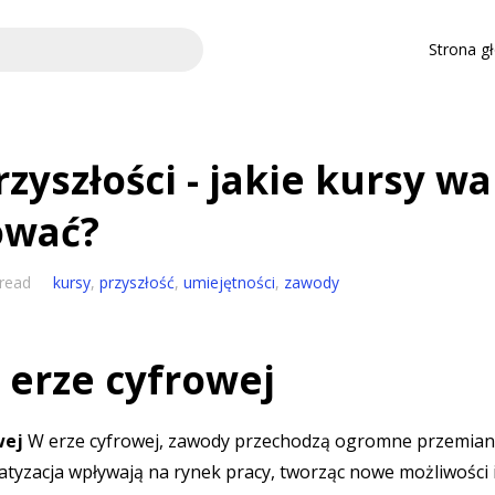
Strona g
zyszłości - jakie kursy wa
ować?
 read
kursy
,
przyszłość
,
umiejętności
,
zawody
erze cyfrowej
wej
W erze cyfrowej, zawody przechodzą ogromne przemian
atyzacja wpływają na rynek pracy, tworząc nowe możliwości