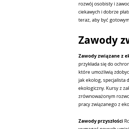
rozwój osobisty i zawo
ciekawych i dobrze pła
teraz, aby być gotowym
Zawody zw
Zawody związane z e
przykłada się do ochr
które umożliwią zdobyc
jak ekolog, specjalist
ekologiczny. Kursy z z
zrównoważonym rozwoje
pracy związanego z eko
Zawody przyszłości
Ro