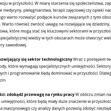
oju w przyszłości. W miarę starzenia się społeczeństwa, z
ie medycyny, pielęgniarstwa, terapii zajęciowej czy opieki n
atego warto rozważyć podjęcie kursów związanych z tymi obs
 Warto również zwrócić uwagę na rozwijające się dziedziny,
owa, które mogą stać się kluczowymi sektorami w przyszłoś
specjalistycznej wiedzy w tych obszarach może otworzyć wiel
iery zawodowej.
ozwijający się sektor technologiczny
Wraz z postępem te
dy, które wymagają specjalistycznych umiejętności. Sektory
danych i programowanie będą dominować w przyszłości. Dlat
zin.
ci: zdobądź przewagę na rynku pracy
W obliczu zmian na
umiejętności, które będą miały duże znaczenie w przyszłości
a maszynowego czy analizy danych pozwolą zdobyć niezbęd