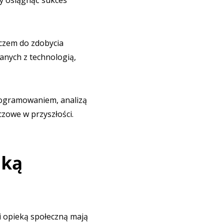
by osiągnąć sukces
czem do zdobycia
anych z technologią,
rogramowaniem, analizą
czowe w przyszłości.
eką
 opieką społeczną mają