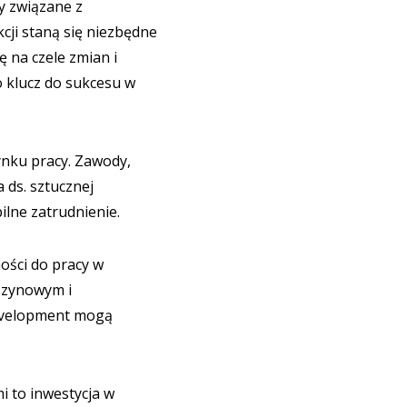
y związane z
cji staną się niezbędne
ę na czele zmian i
o klucz do sukcesu w
ynku pracy. Zawody,
a ds. sztucznej
ilne zatrudnienie.
ości do pracy w
aszynowym i
Development mogą
 to inwestycja w