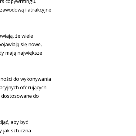
rs copywritingu.
 zawodową i atrakcyjne
wiają, że wiele
pojawiają się nowe,
dy mają największe
ętności do wykonywania
acyjnych oferujących
 i dostosowane do
djąć, aby być
y jak sztuczna