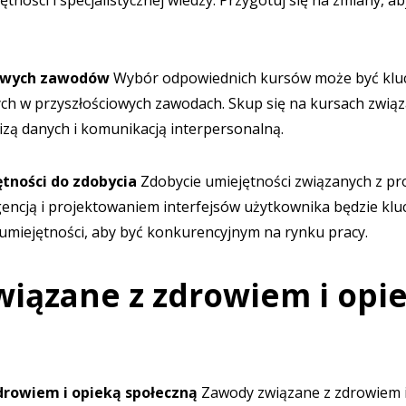
ności i specjalistycznej wiedzy. Przygotuj się na zmiany, a
iowych zawodów
Wybór odpowiednich kursów może być klu
ch w przyszłościowych zawodach. Skup się na kursach związ
zą danych i komunikacją interpersonalną.
tności do zdobycia
Zdobycie umiejętności związanych z p
gencją i projektowaniem interfejsów użytkownika będzie klu
 umiejętności, aby być konkurencyjnym na rynku pracy.
iązane z zdrowiem i opi
rowiem i opieką społeczną
Zawody związane z zdrowiem i