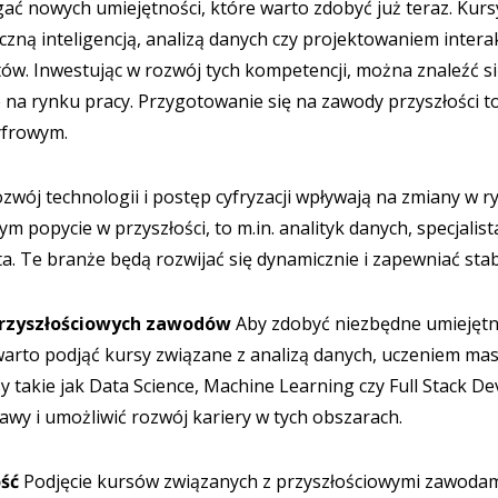
ać nowych umiejętności, które warto zdobyć już teraz. Kurs
ną inteligencją, analizą danych czy projektowaniem interak
stów. Inwestując w rozwój tych kompetencji, można znaleźć si
 na rynku pracy. Przygotowanie się na zawody przyszłości t
yfrowym.
zwój technologii i postęp cyfryzacji wpływają na zmiany w r
m popycie w przyszłości, to m.in. analityk danych, specjalist
sta. Te branże będą rozwijać się dynamicznie i zapewniać stab
przyszłościowych zawodów
Aby zdobyć niezbędne umiejętn
warto podjąć kursy związane z analizą danych, uczeniem m
takie jak Data Science, Machine Learning czy Full Stack 
awy i umożliwić rozwój kariery w tych obszarach.
ość
Podjęcie kursów związanych z przyszłościowymi zawodami