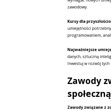
wymagać nowych umiejęt
zawodowy.
Kursy dla przyszłośc
umiejętności potrzebny
programowaniem, anali
Najważniejsze umieję
danych, sztuczną inteli
Inwestuj w rozwój tych
Zawody zw
społeczną
Zawody związane z zd