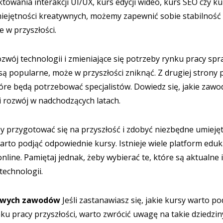
towania interakcji UI/UX, kurs edycji wideo, kurs SEO czy ku
iejętności kreatywnych, możemy zapewnić sobie stabilność
 w przyszłości.
zwój technologii i zmieniające się potrzeby rynku pracy spra
są popularne, może w przyszłości zniknąć. Z drugiej strony 
óre będą potrzebować specjalistów. Dowiedz się, jakie zawo
i rozwój w nadchodzących latach.
y przygotować się na przyszłość i zdobyć niezbędne umiej
arto podjąć odpowiednie kursy. Istnieje wiele platform eduk
nline. Pamiętaj jednak, żeby wybierać te, które są aktualne
technologii.
iowych zawodów
Jeśli zastanawiasz się, jakie kursy warto po
u pracy przyszłości, warto zwrócić uwagę na takie dziedzin