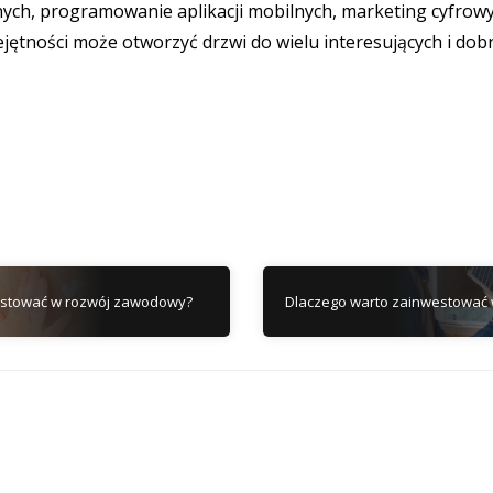
danych, programowanie aplikacji mobilnych, marketing cyfrow
jętności może otworzyć drzwi do wielu interesujących i do
estować w rozwój zawodowy?
Dlaczego warto zainwestować