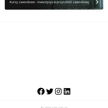
Kursy zawodowe - inwestycja w przyszłość zawodową
Facebook
Twitter
Instagram
LinkedIn
© 2026 spb.edu.pl