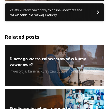
Zalety kursów zawodowych online - nowoczesne
rozwiązanie dla rozwoju kariery
Related posts
Dlaczego warto zainwestować w kursy
zawodowe?
inwestycja
,
kariera
,
kursy zawodowe
,
rozwój zawodowy
,
zdoby
Studiowanie online - czy warto