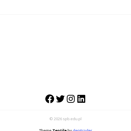
Facebook
Twitter
Instagram
LinkedIn
© 2026 spb.edu.pl
Theme
Zentile
by
denitcoder