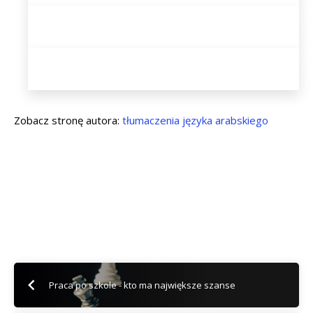
Zobacz stronę autora:
tłumaczenia języka arabskiego
Praca po szkole - kto ma największe szanse