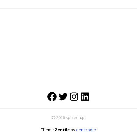
Facebook
Twitter
Instagram
LinkedIn
© 2026 spb.edu.pl
Theme
Zentile
by
denitcoder