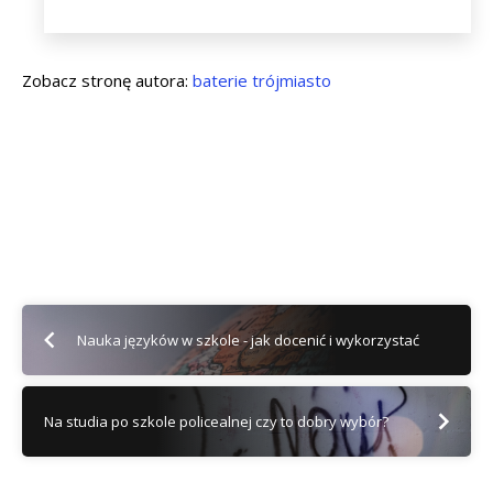
Zobacz stronę autora:
baterie trójmiasto
Nauka języków w szkole - jak docenić i wykorzystać
Na studia po szkole policealnej czy to dobry wybór?