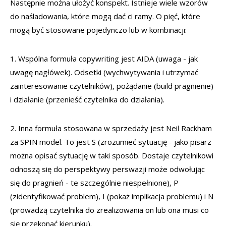
Następnie można ułożyć konspekt. Istnieje wiele wzorów
do naśladowania, które mogą dać ci ramy. O pięć, które
mogą być stosowane pojedynczo lub w kombinacji:
1. Wspólna formuła copywriting jest AIDA (uwaga - jak
uwagę nagłówek). Odsetki (wychwytywania i utrzymać
zainteresowanie czytelników), pożądanie (build pragnienie)
i działanie (przenieść czytelnika do działania).
2. Inna formuła stosowana w sprzedaży jest Neil Rackham
za SPIN model. To jest S (zrozumieć sytuację - jako pisarz
można opisać sytuację w taki sposób. Dostaje czytelnikowi
odnoszą się do perspektywy perswazji może odwołując
się do pragnień - te szczególnie niespełnione), P
(zidentyfikować problem), I (pokaż implikacja problemu) i N
(prowadzą czytelnika do zrealizowania on lub ona musi co
się przekonać kierunku).