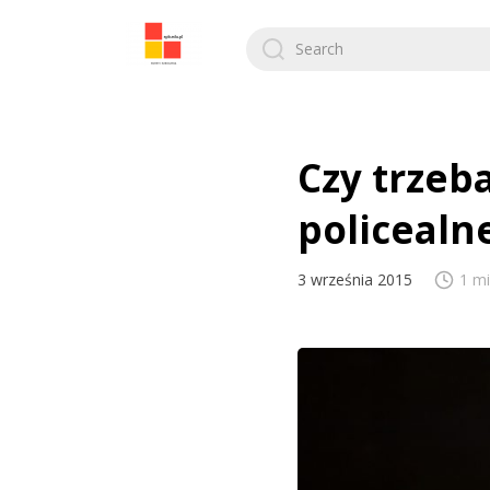
Search
for:
Czy trzeb
policealn
3 września 2015
1 mi