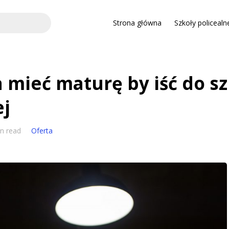
Strona główna
Szkoły policealn
a mieć maturę by iść do s
ej
n read
Oferta