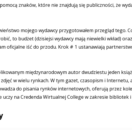
omocą znaków, które nie znajdują się publiczności, że wyda
wieństwo mojego wydawcy przygotowałem przegląd tego. 
obić, to budżet (dzisiejsi wydawcy mają niewielki wkład) or
mam oficjalne iść do przodu. Krok # 1 ustanawiają partnerst
blikowanym międzynarodowym autor dwudziestu jeden książ
zdjęć w wielu rynkach. W tym gazet, czasopism i Internetu, a
rowadza do pisania rynków internetowych, oferują przez kole
e uczy na Credenda Wirtualnej College w zakresie bibliotek i 
y