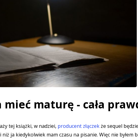
a mieć maturę - cała praw
ży tej książki, w nadziei,
producent złączek
że sequel będzi
i niż ja kiedykolwiek mam czasu na pisanie. Więc nie byłem 